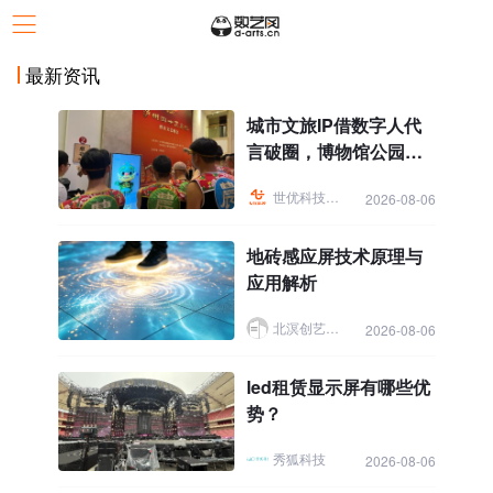
最新资讯
城市文旅IP借数字人代
言破圈，博物馆公园景
区科普讲解导览焕新
世优科技虚拟人
2026-08-06
地砖感应屏技术原理与
应用解析
北溟创艺展示
2026-08-06
led租赁显示屏有哪些优
势？
秀狐科技
2026-08-06