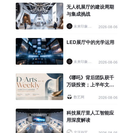
无人机展厅的建设周期
与集成挑战
未来印象展厅设计
2026-08-06
LED展厅中的光学运用
未来印象展厅设计
2026-08-06
《哪吒》背后团队获千
万级投资；上半年文化
新业态营收增9.6%；长
数艺网
2026-08-06
治“文旅+具身智能”示范
工程预计8月开放
科技展厅里人工智能应
用深度解读
北溟创艺展示
2026-08-05