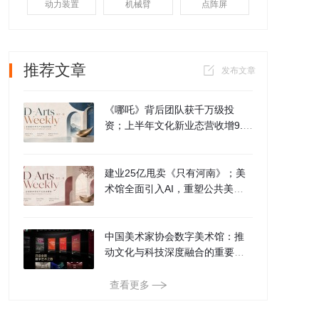
动力装置
机械臂
点阵屏
推荐文章
发布文章
《哪吒》背后团队获千万级投
资；上半年文化新业态营收增9.
6%；长治“文旅+具身智能”示范工
程预计8月开放
建业25亿甩卖《只有河南》；美
术馆全面引入AI，重塑公共美
育；全球文博数字交互迈入第三
代
中国美术家协会数字美术馆：推
动文化与科技深度融合的重要实
践
查看更多