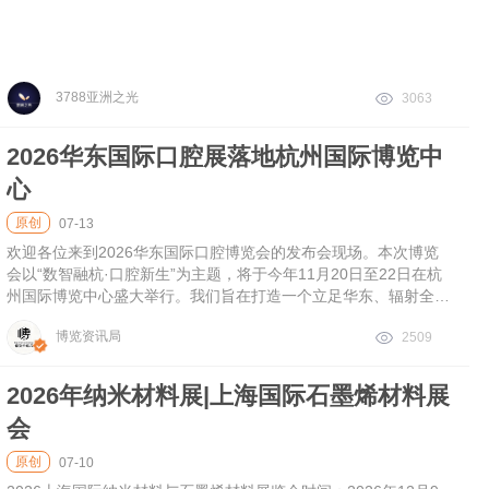
3788亚洲之光
3063
2026华东国际口腔展落地杭州国际博览中
心
原创
07-13
欢迎各位来到2026华东国际口腔博览会的发布会现场。本次博览
会以“数智融杭·口腔新生”为主题，将于今年11月20日至22日在杭
州国际博览中心盛大举行。我们旨在打造一个立足华东、辐射全
国、面向全球的高规格口腔行业盛会，共同构建数字口腔产业链的
博览资讯局
2509
新生态。
2026年纳米材料展|上海国际石墨烯材料展
会
原创
07-10