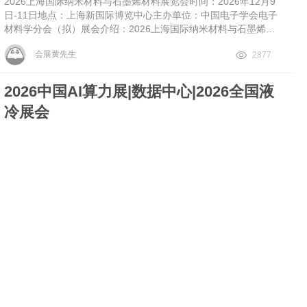
2026上海国际纳米材料与石墨烯材料展览会时间：2026年12月9
日-11日地点：上海新国际博览中心主办单位：中国电子学会电子
材料学分会（拟）展会介绍：2026上海国际纳米材料与石墨烯材
料展览会将于2026年12月9-11日在上海新国际博览
会展黄先生
2877
2026中国AI算力展|数据中心|2026全国液
冷展会
原创
07-08
2026深圳国际AI算力与数据中心液冷技术展览会时间：2026年10
月28-30日地点：深圳会展中心主办单位：香港扩展集团展会主
题：算力筑基・液冷赋能・绿色互联・生态共荣前言：人工智能大
模型与高性能计算的迅猛发展，正推动全球算力需求呈指数级
会展黄先生
2694
EducationPlus 2026第十届国际产教融合
博览会
原创
07-03
世界智能制造博览会·新质生产力人才发展大会 暨EducationPlus 2