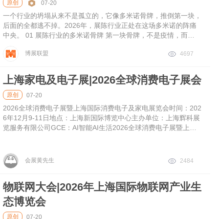
原创
07-20
一个行业的坍塌从来不是孤立的，它像多米诺骨牌，推倒第一块，
后面的全都逃不掉。2026年，展陈行业正处在这场多米诺的阵痛
中央。 01 展陈行业的多米诺骨牌 第一块骨牌，不是疫情，而
是"土地财政"的退潮过去20年，行业70%以上的项目资金直接或间
博展联盟
4697
接源于政府专项债、城投平台和地产配套。当地方财政从"投资建
设"转向"化债保运转"，非刚需的文化类基建首当其冲。2024年以
来，大量三四线城市展馆项目直接叫停，一二线城市项目回款周期
上海家电及电子展|2026全球消费电子展会
从6个月拉长至2-3年。第二块骨牌：垫资暴雷展陈行业是典型
的"垫资干活"模式。甲方拖欠尾款，乙方就必须垫付材料款和工人
原创
07-20
工资。2024年以来，业内头部企业应收账款占营收比普遍超
2026全球消费电子展暨上海国际消费电子及家电展览会时间：202
6年12月9-11日地点：上海新国际博览中心主办单位：上海辉科展
览服务有限公司GCE：AI智能AI生活2026全球消费电子展暨上海
国际消费电子及家电展览会“GCE”，将于202
会展黄先生
2484
物联网大会|2026年上海国际物联网产业生
态博览会
原创
07-20