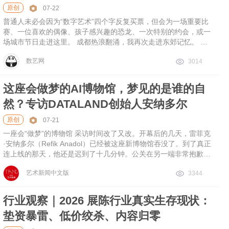
原创
07-22
普通人未必会因为“数字艺术”四个字反复买票，但会为一场重要比
赛、一位喜欢的偶像、孩子感兴趣的恐龙、一次特别的约会，或一
场城市节日走进这里。 成都热浪翻涌，我再次走进东郊记忆。 今
年6月12日，由世界知名数字设计公司d’strict打造的沉浸式数字艺
数艺网
3014
术展示空间「浪美术馆」，在经过三年的运营后正式升级为ARTE
MUSEUM成都国际数字艺术馆，并且以“PINK MOON”为全新主题
对11个展区进行优化、加入6个全新场景，首次将韩国江原馆、韩
这座会做梦的AI博物馆，梦见的是谁的自
国丽水馆和阿联酋迪拜馆的3件巡展作品引入国内，解锁更为崭新
然？专访DATALAND创始人安纳多尔
的视、听、嗅三重沉浸式感官体验。过去几年，因为编写《数艺双
年鉴》，我陆续体验过国内的多个或临时或长
原创
07-21
一座会“做梦”的博物馆 采访时间改了又改。开幕后的几天，雷菲克
·安纳多尔（Refik Anadol）已经被这座新博物馆吞没了。到了真正
连上线的那天，他还是迟到了十几分钟。公关在另一端非常抱歉地
解释，说博物馆里临时出了点问题，他正和团队一起处理。她说，
艺术新闻中文版
3344
这几天很不容易，他太忙了，但一定会出现。这话听上去像一个隐
喻。DATALAND官方称自己是一座“living museum”——一座活的
博物馆。影像、声音、气味、传感器、自然数据和“大自然模
行业观察｜2026 展陈行业真实生存现状：
型”（Large Nature Model，下称“LNM”）被连接成同一个系统。
垫资暴雷、低价绞杀、内容归零
只不过，一座“活的博物馆”，首先也意味着一座会出故障的博物
馆。终于，安纳多尔出