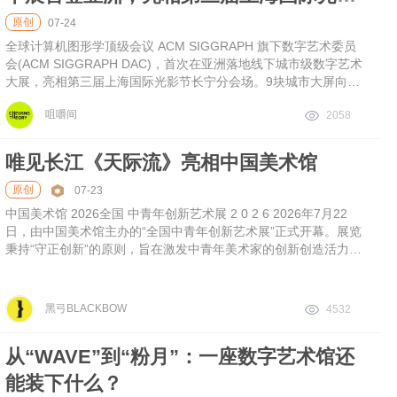
的科技密度超乎想象。
节
原创
07-24
全球计算机图形学顶级会议 ACM SIGGRAPH 旗下数字艺术委员
会(ACM SIGGRAPH DAC)，首次在亚洲落地线下城市级数字艺术
大展，亮相第三届上海国际光影节长宁分会场。9块城市大屏向全
球创作者开放，8月8日截止投稿。
咀嚼间
2058
唯见长江《天际流》亮相中国美术馆
原创
07-23
中国美术馆 2026全国 中青年创新艺术展 2 0 2 6 2026年7月22
日，由中国美术馆主办的“全国中青年创新艺术展”正式开幕。展览
秉持“守正创新”的原则，旨在激发中青年美术家的创新创造活力，
发现和扶持一批具有时代精神、锐意探索的优秀艺术人才。 本次
展览是中国美术馆推出的首届聚焦中青年美术创新发展的全国性专
题大展，国家馆搭平台，青年人唱主角，高扬守正创新的旗帜，在
黑弓BLACKBOW
4532
展览主题和筹备形式上鲜明地突出了“青春力量”与“艺术创新”两个
学术关键词。黑弓BLACKBOW创始人王志鸥携数字沉浸诗意空间
从“WAVE”到“粉月”：一座数字艺术馆还
《天际
能装下什么？