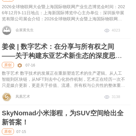
2026全球物联网大会暨上海国际物联网产业生态博览会时间：202
6年12月9-11日地点：上海新国际博览中心主办单位：深圳振华展
览有限公司展会介绍：2026全球物联网大会暨上海国际物联网产
业生态博览会,简称“GIoT”，将于2026年12月
会展黄先生
4023
姜俊 | 数字艺术：在分享与所有权之间
——关于构建东亚艺术新生态的深度思考 -
凤凰艺术
原创
07-16
数字艺术 数字技术的发展正在重新塑造艺术的生产逻辑。从人工
智能到区块链，从NFT到去中心化协作机制，艺术正在经历一次不
只是媒介更新，更是关于价值、流通、所有权与公共性的整体重
构。当作品可以被无限复制、共同拥有，甚至由算法持续生成，艺
凤凰艺术
3138
术既有的制度边界也随之发生改变。 2026年4月20日至6月21日，
由釜山市立美术馆主办，姜俊（Jun Jiang）与徐真锡（Suh Jinsu
k）共同策划的展览《数字艺术：在共享与所有权之间》（Digital A
SkyNomad小米澎程，为SUV空间给出全
rt: Between Sharing and Ownership）在海云台平台举办。展览汇
新答案！
聚十位来自中国与韩国的重要艺术家，以绘画、雕塑、数字影
原创
07-15