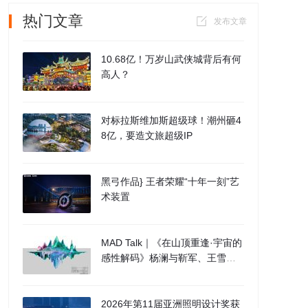
热门文章
发布文章
10.68亿！万岁山武侠城背后有何
高人？
对标拉斯维加斯超级球！潮州砸4
8亿，要造文旅超级IP
黑弓作品} 王者荣耀“十年一刻”艺
术装置
MAD Talk｜《在山顶重逢·宇宙的
感性解码》杨澜与靳军、王雪凇
对谈实录
2026年第11届亚洲照明设计奖获