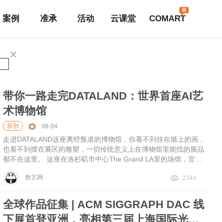
案例
准承
活动
云课堂
COMART
带你一路走完DATALAND：世界首座AI艺
术博物馆
原创
08-04
走进DATALAND这座离经叛道的博物馆，你看不到挂在墙上的画，
也看不到摆在展区的雕塑，一切传统意义上在博物馆里能找的展品
都不在这里。 这座在洛杉矶市中心The Grand LA里的场馆，官方
叫它「世界首座AI艺术博物馆」。 这是一场只属于“你”的沉浸式体
数艺网
2344
验。 下一位观众再走进这里，即便和你站在同一个位置，所看到
的感受到画面也是不一样的。 整个展馆的总面积约3250平方米，
但是其中近三分之一的面积，都用来装载服务器、算力设备、传感
全球作品征集 | ACM SIGGRAPH DAC 线
控制系统等，空间由一套名为“Connectome”的高性能计算系统驱
下展首登亚洲，亮相第三届上海国际光影
动。 AI创作实时生成、永不重复，你看到只会在这一刻留存，背后