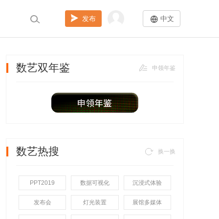
发布
中文
数艺双年鉴
申领年鉴
数艺热搜
换一换
PPT2019
数据可视化
沉浸式体验
发布会
灯光装置
展馆多媒体