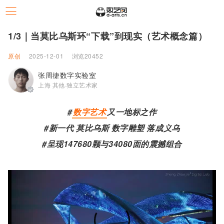
1/3｜当莫比乌斯环“下载”到现实（艺术概念篇）
原创
2025-12-01
浏览20452
张周捷数字实验室
上海 其他·独立艺术家
#
数字艺术
又一地标之作
#新一代 莫比乌斯 数字雕塑 落成义乌
#呈现147680颗与34080面的震撼组合