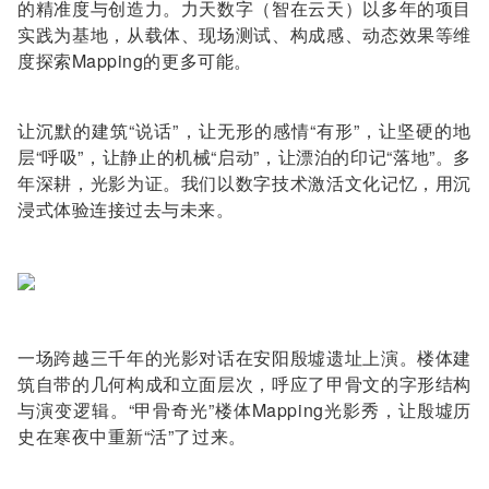
的精准度与创造力。力天数字（智在云天）以多年的项目
实践为基地，从载体、现场测试、构成感、动态效果等维
度探索Mapping的更多可能。
让沉默的建筑“说话”，让无形的感情“有形”，让坚硬的地
层“呼吸”，让静止的机械“启动”，让漂泊的印记“落地”。多
年深耕，光影为证。我们以数字技术激活文化记忆，用沉
浸式体验连接过去与未来。
一场跨越三千年的光影对话在安阳殷墟遗址上演。楼体建
筑自带的几何构成和立面层次，呼应了甲骨文的字形结构
与演变逻辑。“甲骨奇光”楼体Mapping光影秀，让殷墟历
史在寒夜中重新“活”了过来。