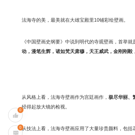
法海寺的美，最美就在大雄宝殿里10铺彩绘壁画。
《中国壁画史纲要》中说到明代的寺观壁画，首举就
动，漫笔生辉
，诸如梵天肃穆，天王威武，金刚刚毅
从风格上看，法海寺壁画作为宫廷画作，
极尽华丽、
经得起放大镜的检视。
0
0
从技法上看，法海寺壁画应用了大量珍贵颜料，包括