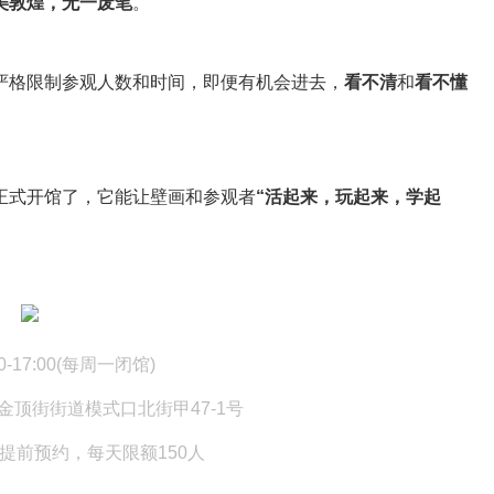
美敦煌，无一废笔
。
严格限制参观人数和时间，即便有机会进去，
看不清
和
看不懂
正式开馆了，它能让壁画和参观者
“活起来，玩起来，学起
:00-17:00(每周一闭馆)
山区金顶街街道模式口北街甲47-1号
起，需提前预约，每天限额150人