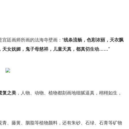
是宫廷画师所画的法海寺壁画：“
线条流畅，色彩浓丽，天衣飘
，天女妩媚，鬼子母慈祥，儿童天真，都真切生动……
”
繁复之美
，人物、动物、植物都刻画地细腻逼真，栩栩如生，
花青、藤黄、胭脂等植物颜料，还有朱砂、石绿、石青等矿物