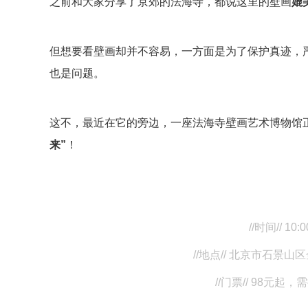
之前和大家分享了京郊的法海寺，都说这里的壁画
媲
但想要看壁画却并不容易，一方面是为了保护真迹，
也是问题。
这不，最近在它的旁边，一座法海寺壁画艺术博物馆
来”
！
//时间// 10
//地点// 北京市石景
//门票// 98元