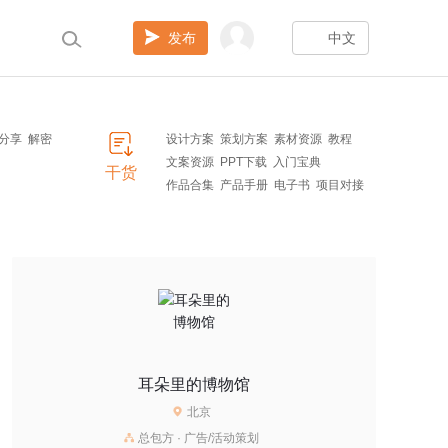
发布
中文
分享
解密
设计方案
策划方案
素材资源
教程
文案资源
PPT下载
入门宝典
干货
作品合集
产品手册
电子书
项目对接
耳朵里的博物馆
北京
总包方 · 广告/活动策划