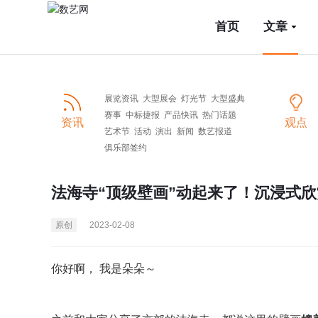
首页
文章
展览资讯
大型展会
灯光节
大型盛典
赛事
中标捷报
产品快讯
热门话题
资讯
观点
艺术节
活动
演出
新闻
数艺报道
俱乐部签约
法海寺“顶级壁画”动起来了！沉浸式
原创
2023-02-08
你好啊， 我是朵朵～