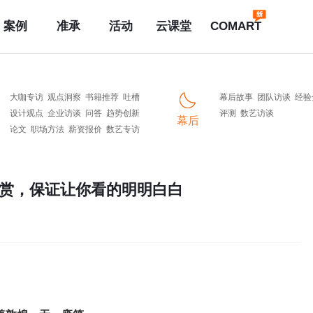
案例
准承
活动
云课堂
COMART
大咖专访
观点洞察
书籍推荐
吐槽
幕后故事
团队访谈
经验
设计观点
企业访谈
问答
趋势创新
评测
数艺访谈
幕后
论文
职场方法
薪资报价
数艺专访
欣赏，保证让你看的明明白白