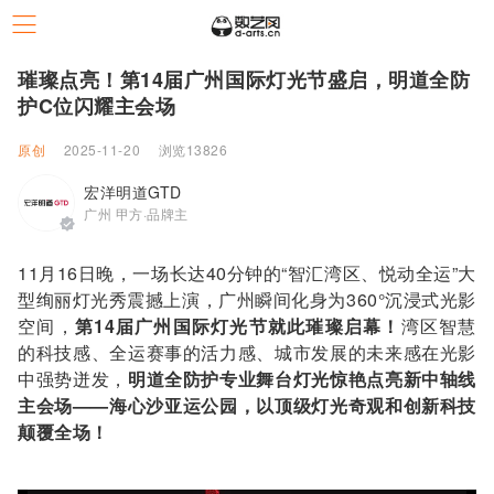
璀璨点亮！第14届广州国际灯光节盛启，明道全防
护C位闪耀主会场
原创
2025-11-20
浏览13826
宏洋明道GTD
广州 甲方·品牌主
11月16日晚，一场长达40分钟的“智汇湾区、悦动全运”大
型绚丽灯光秀震撼上演，广州瞬间化身为360°沉浸式光影
空间，
第14届广州国际灯光节就此璀璨启幕！
湾区智慧
的科技感、全运赛事的活力感、城市发展的未来感在光影
中强势迸发，
明道全防护专业舞台灯光惊艳点亮新中轴线
主会场——海心沙亚运公园，以顶级灯光奇观和创新科技
颠覆全场！