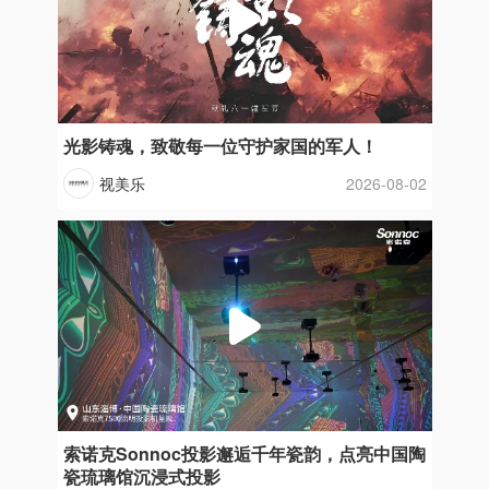
光影铸魂，致敬每一位守护家国的军人！
视美乐
2026-08-02
索诺克Sonnoc投影邂逅千年瓷韵，点亮中国陶
瓷琉璃馆沉浸式投影