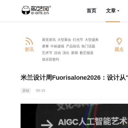
首页
文章
展览资讯
大型展会
灯光节
大型盛典
赛事
中标捷报
产品快讯
热门话题
资讯
观点
艺术节
活动
演出
新闻
数艺报道
俱乐部签约
米兰设计周Fuorisalone2026：设计
原创
05-15