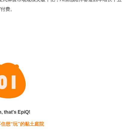
”付费。
。
 that's EpiQ!
住想“玩”的黏土庭院