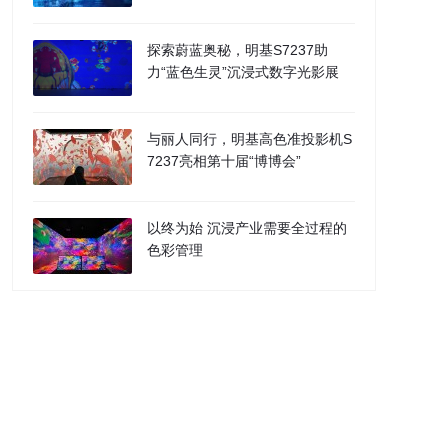
项目Hermes Agent被曝抄袭中国
团队；马斯克称AI5芯片成功流片
| 极客头条
探索蔚蓝奥秘，明基S7237助
力“蓝色生灵”沉浸式数字光影展
与丽人同行，明基高色准投影机S
7237亮相第十届“博博会”
以终为始 沉浸产业需要全过程的
色彩管理