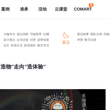
案例
准承
活动
云课堂
COMART
大咖专访
观点洞察
书籍推荐
吐槽
幕后故事
团队访谈
经验
设计观点
企业访谈
问答
趋势创新
评测
数艺访谈
幕后
论文
职场方法
薪资报价
数艺专访
从"造物"走向"造体验"