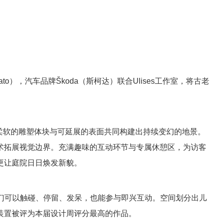
nato），汽车品牌Škoda（斯柯达）联合Ulises工作室，将古老
，柔软的雕塑体块与可延展的表面共同构建出持续变幻的地景。
术拓展视觉边界。充满趣味的互动环节与专属休憩区，为访客
更让庭院日日焕发新貌。
，人们可以触碰、停留、发呆，也能参与即兴互动。空间划分出儿
装置被评为本届设计周评分最高的作品。