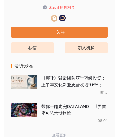
未认证的机构号
+关注
私信
加入机构
最近发布
《哪吒》背后团队获千万级投资；
上半年文化新业态营收增9.6%；长
治“文旅+具身智能”示范工程预计8
昨天
月开放
带你一路走完DATALAND：世界首
座AI艺术博物馆
08-04
查看更多