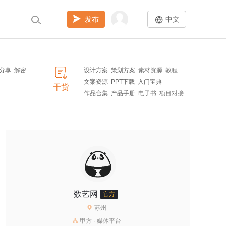
发布
中文
分享
解密
设计方案
策划方案
素材资源
教程
文案资源
PPT下载
入门宝典
干货
作品合集
产品手册
电子书
项目对接
数艺网
官方
苏州
甲方 · 媒体平台