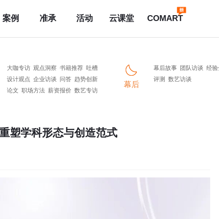
案例
准承
活动
云课堂
COMART
大咖专访
观点洞察
书籍推荐
吐槽
幕后故事
团队访谈
经验
设计观点
企业访谈
问答
趋势创新
评测
数艺访谈
幕后
论文
职场方法
薪资报价
数艺专访
，重塑学科形态与创造范式