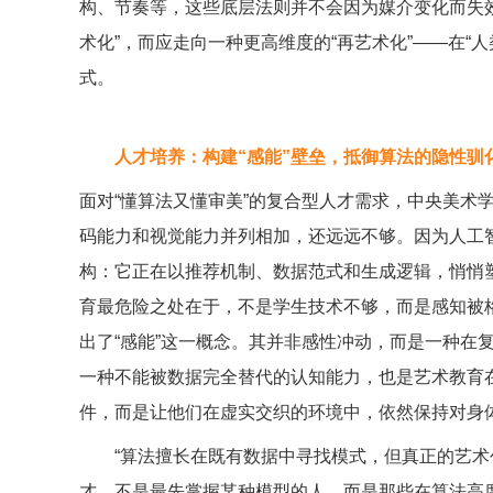
构、节奏等，这些底层法则并不会因为媒介变化而失
术化”，而应走向一种更高维度的“再艺术化”——在“
式。
人才培养：构建“感能”壁垒，抵御算法的隐性驯
面对“懂算法又懂审美”的复合型人才需求，中央美术
码能力和视觉能力并列相加，还远远不够。因为人工
构：它正在以推荐机制、数据范式和生成逻辑，悄悄
育最危险之处在于，不是学生技术不够，而是感知被
出了“感能”这一概念。其并非感性冲动，而是一种在
一种不能被数据完全替代的认知能力，也是艺术教育
件，而是让他们在虚实交织的环境中，依然保持对身
“算法擅长在既有数据中寻找模式，但真正的艺术创
才，不是最先掌握某种模型的人，而是那些在算法高