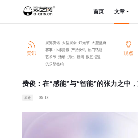
首页
文章
展览资讯
大型展会
灯光节
大型盛典
赛事
中标捷报
产品快讯
热门话题
资讯
观点
艺术节
活动
演出
新闻
数艺报道
俱乐部签约
费俊：在“感能”与“智能”的张力之中
原创
05-18