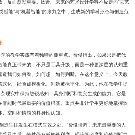
效，反而愈发重要。因此，未来的艺术设计学科不应走向“去艺
人类感能”与“机器智能”的张力之中，生成新的学科形态与创造范
化
学院的教学实践有着独特的侧重点。费俊指出，如果只是把代
智能真正带来的，不只是工具升级，而是一种更深层的认知重
塑造我们如何看、如何想、如何判断。在这个意义上，今天教
格式化、经验被模板化、判断被概率化。为此，他在教学中提
复杂现实中保持敏锐感知、具身判断和意义生成的能力。它是
在智能时代最重要的价值根基。重点并非让学生更好地掌握软
体、空间和情感的具身性认知。
造往往发生在模式失效之处。”费俊强调，未来最重要的人
度普及之后，依然保有感知锋利度、经验复杂度和价值判断力