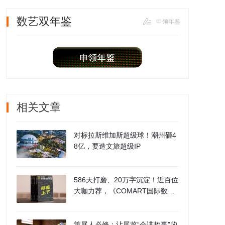
数艺双年鉴
申领年鉴
相关文章
对标拉斯维加斯超级球！潮州砸4
8亿，要造文旅超级IP
586天打磨、20万字沉淀！近百位
大咖力荐，《COMART国际数艺
双年鉴：2024-2025》今日重磅
发布！
策展人必修：让展览“会讲故事”的