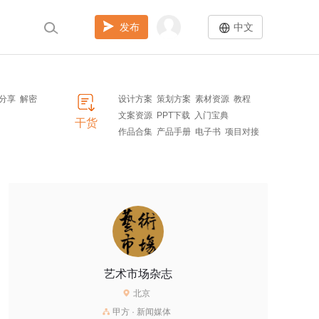
发布
中文
分享
解密
设计方案
策划方案
素材资源
教程
文案资源
PPT下载
入门宝典
干货
作品合集
产品手册
电子书
项目对接
艺术市场杂志
北京
甲方 · 新闻媒体